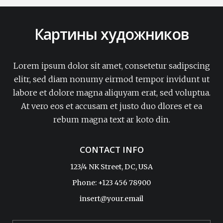
Картины художников
Lorem ipsum dolor sit amet, consetetur sadipscing
elitr, sed diam nonumy eirmod tempor invidunt ut
labore et dolore magna aliquyam erat, sed voluptua.
At vero eos et accusam et justo duo dlores et ea
rebum magna text ar koto din.
CONTACT INFO
123/4 NK Street, DC, USA
Phone: +123 456 78900
insert@your.email