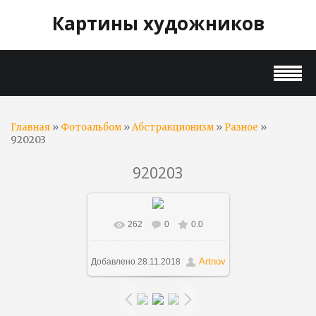
Картины художников
»
»
»
»
Главная
Фотоальбом
Абстракционизм
Разное
920203
920203
262
0
0.0
В реальном размере
750x528
/ 88.9Kb
Artnov
Добавлено
28.11.2018