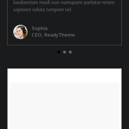
laudantium modi non numquam pariatur rerum
sapiente soluta tempore vel.
Sophia
CEO, ReadyTheme