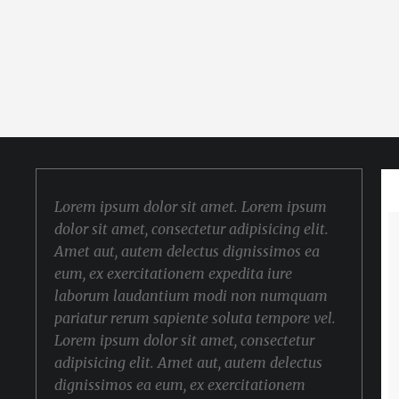
Lorem ipsum dolor sit amet. Lorem ipsum
dolor sit amet, consectetur adipisicing elit.
Amet aut, autem delectus dignissimos ea
eum, ex exercitationem expedita iure
laborum laudantium modi non numquam
pariatur rerum sapiente soluta tempore vel.
Lorem ipsum dolor sit amet, consectetur
adipisicing elit. Amet aut, autem delectus
dignissimos ea eum, ex exercitationem