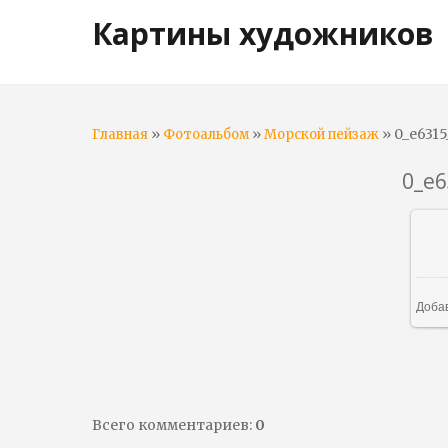
Картины художников
»
»
» 0_e631
Главная
Фотоальбом
Морской пейзаж
0_e
Доба
Всего комментариев
:
0