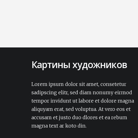
Картины художников
Lorem ipsum dolor sit amet, consectetur
adipisicing elit. Amet aut, autem delectus
Lorem ipsum dolor sit amet, consetetur
dignissimos ea eum, ex exercitationem
sadipscing elitr, sed diam nonumy eirmod
expedita iure laborum laudantium modi
tempor invidunt ut labore et dolore magna
non numquam pariatur rerum sapiente
aliquyam erat, sed voluptua. At vero eos et
soluta tempore vel.Lorem ipsum dolor sit
accusam et justo duo dlores et ea rebum
amet, consectetur adipisicing elit. Amet aut,
autem delectus dignissimos ea eum, ex
magna text ar koto din.
exercitationem expedita iure laborum