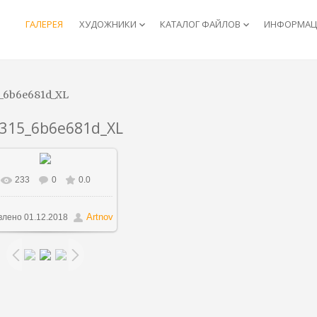
ГАЛЕРЕЯ
ХУДОЖНИКИ
КАТАЛОГ ФАЙЛОВ
ИНФОРМАЦИ
keyboard_arrow_down
keyboard_arrow_down
5_6b6e681d_XL
6315_6b6e681d_XL
233
0
0.0
В реальном размере
800x527
/ 145.4Kb
Artnov
влено
01.12.2018