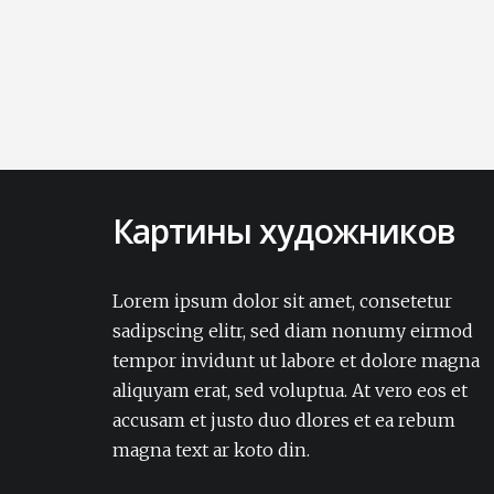
Картины художников
Lorem ipsum dolor sit amet, consectetur
adipisicing elit. Amet aut, autem delectus
Lorem ipsum dolor sit amet, consetetur
dignissimos ea eum, ex exercitationem
sadipscing elitr, sed diam nonumy eirmod
expedita iure laborum laudantium modi
tempor invidunt ut labore et dolore magna
non numquam pariatur rerum sapiente
aliquyam erat, sed voluptua. At vero eos et
soluta tempore vel.Lorem ipsum dolor sit
accusam et justo duo dlores et ea rebum
amet, consectetur adipisicing elit. Amet aut,
autem delectus dignissimos ea eum, ex
magna text ar koto din.
exercitationem expedita iure laborum