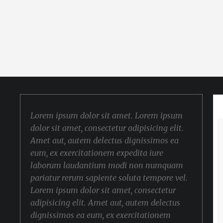
Lorem ipsum dolor sit amet. Lorem ipsum
dolor sit amet, consectetur adipisicing elit.
Amet aut, autem delectus dignissimos ea
eum, ex exercitationem expedita iure
laborum laudantium modi non numquam
pariatur rerum sapiente soluta tempore vel.
Lorem ipsum dolor sit amet, consectetur
adipisicing elit. Amet aut, autem delectus
dignissimos ea eum, ex exercitationem