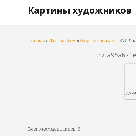
Картины художников
»
»
» 37fa95
Главная
Фотоальбом
Морской пейзаж
37fa95a671
Доба
Всего комментариев
:
0