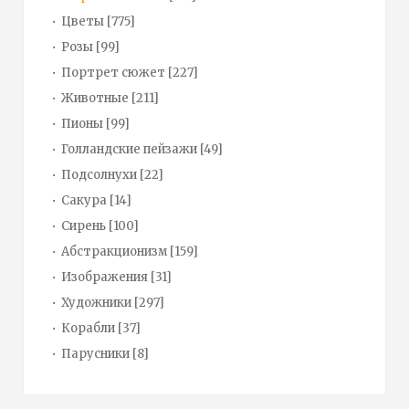
Цветы
[775]
Розы
[99]
Портрет сюжет
[227]
Животные
[211]
Пионы
[99]
Голландские пейзажи
[49]
Подсолнухи
[22]
Сакура
[14]
Сирень
[100]
Абстракционизм
[159]
Изображения
[31]
Художники
[297]
Корабли
[37]
Парусники
[8]