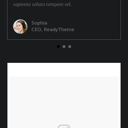
sapiente soluta tempore vel.
Sophia
CEO, ReadyTheme