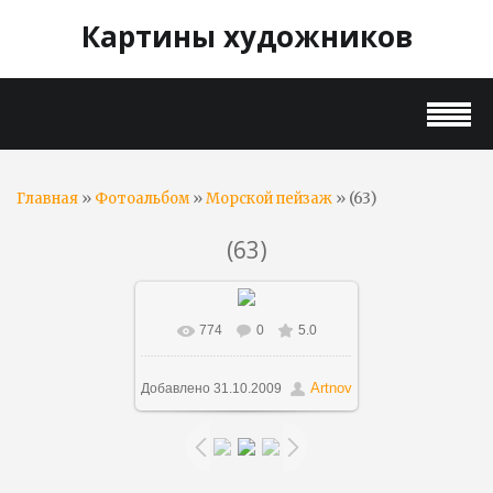
Картины художников
»
»
» (63)
Главная
Фотоальбом
Морской пейзаж
(63)
774
0
5.0
В реальном размере
969x573
/ 29.6Kb
Artnov
Добавлено
31.10.2009