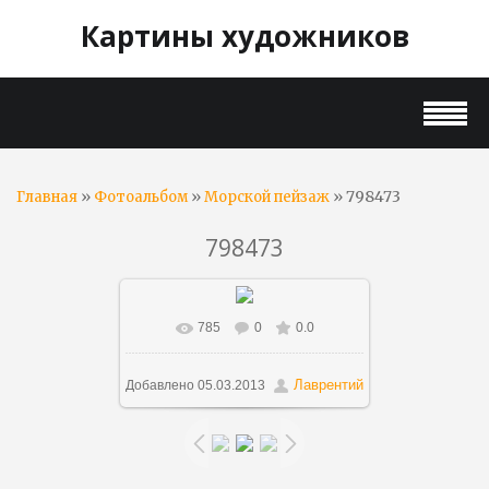
Картины художников
»
»
» 798473
Главная
Фотоальбом
Морской пейзаж
798473
785
0
0.0
В реальном размере
750x530
/
37.2Kb
Лаврентий
Добавлено
05.03.2013