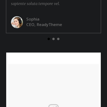
sapiente soluta tempore vel.
Sophia
CEO, ReadyTheme