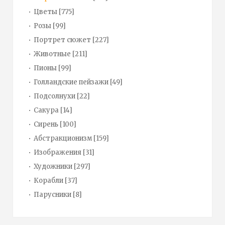
Цветы
[775]
Розы
[99]
Портрет сюжет
[227]
Животные
[211]
Пионы
[99]
Голландские пейзажи
[49]
Подсолнухи
[22]
Сакура
[14]
Сирень
[100]
Абстракционизм
[159]
Изображения
[31]
Художники
[297]
Корабли
[37]
Парусники
[8]