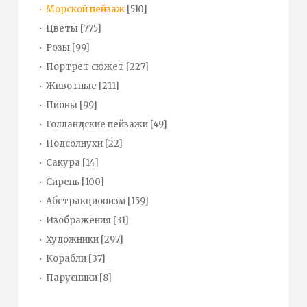
Морской пейзаж
[510]
Цветы
[775]
Розы
[99]
Портрет сюжет
[227]
Животные
[211]
Пионы
[99]
Голландские пейзажи
[49]
Подсолнухи
[22]
Сакура
[14]
Сирень
[100]
Абстракционизм
[159]
Изображения
[31]
Художники
[297]
Корабли
[37]
Парусники
[8]