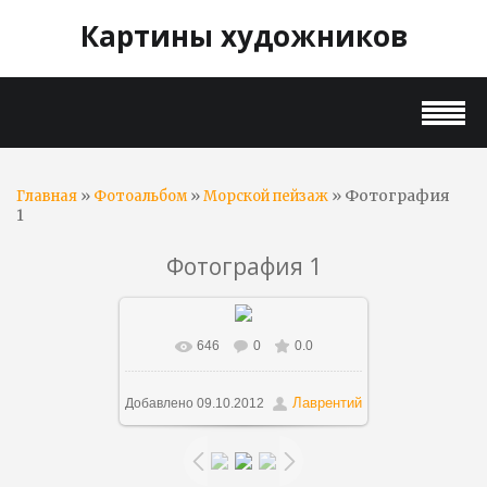
Картины художников
»
»
» Фотография
Главная
Фотоальбом
Морской пейзаж
1
Фотография 1
646
0
0.0
В реальном размере
800x628
/
42.6Kb
Лаврентий
Добавлено
09.10.2012