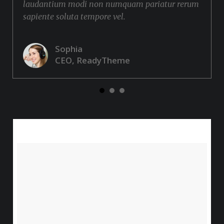
laudantium modi non numquam pariatur rerum
sapiente soluta tempore vel.
Sophia
CEO, ReadyTheme