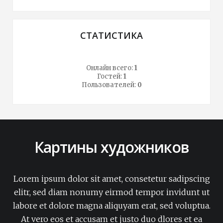
СТАТИСТИКА
Онлайн всего:
1
Гостей:
1
Пользователей:
0
Картины художников
Lorem ipsum dolor sit amet, consetetur sadipscing
elitr, sed diam nonumy eirmod tempor invidunt ut
labore et dolore magna aliquyam erat, sed voluptua.
At vero eos et accusam et justo duo dlores et ea