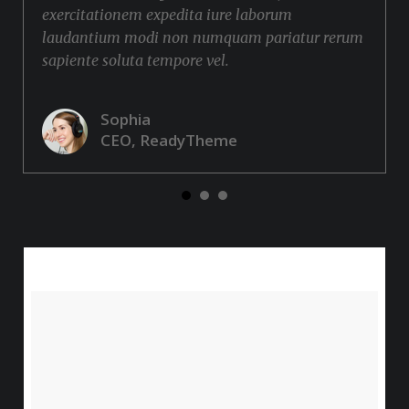
exercitationem expedita iure laborum
laudantium modi non numquam pariatur rerum
sapiente soluta tempore vel.
Sophia
CEO, ReadyTheme