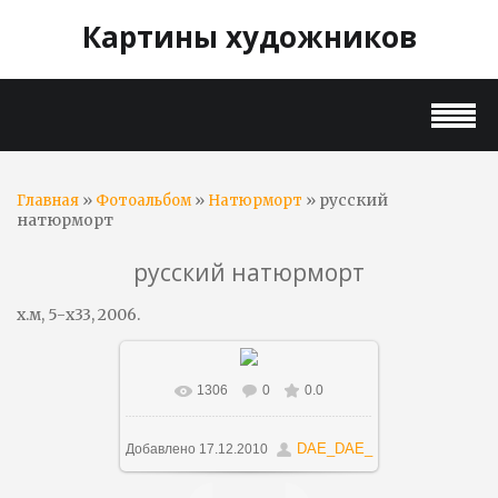
Картины художников
»
»
» русский
Главная
Фотоальбом
Натюрморт
натюрморт
русский натюрморт
х.м, 5-х33, 2006.
1306
0
0.0
В реальном размере
1249x1500
/ 353.9Kb
DAE_DAE_
Добавлено
17.12.2010