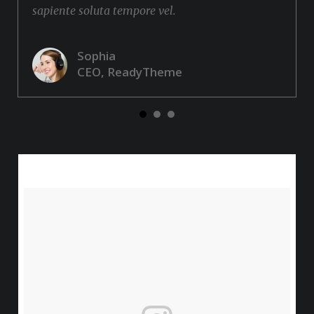
sapiente soluta tempore vel.
Sophia
CEO, ReadyTheme