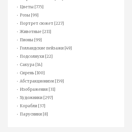
Цветы
[775]
Розы
[99]
Портрет сюжет
[227]
Животные
[211]
Пионы
[99]
Голландские пейзажи
[49]
Подсолнухи
[22]
Сакура
[14]
Сирень
[100]
Абстракционизм
[159]
Изображения
[31]
Художники
[297]
Корабли
[37]
Парусники
[8]