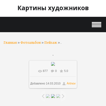
Картины художников
»
»
» .
Главная
Фотоальбом
Пейзаж
.
877
0
5.0
В реальном размере
700x492
/ 159.4Kb
Artnov
Добавлено
14.03.2010