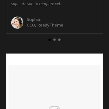
sapiente soluta tempore vel.
Sophia
CEO, ReadyTheme