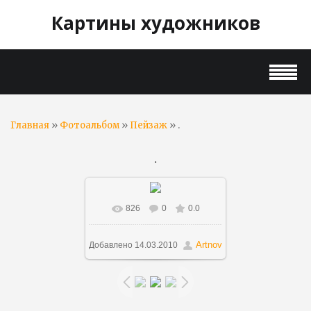
Картины художников
»
»
» .
Главная
Фотоальбом
Пейзаж
.
826
0
0.0
В реальном размере
924x635
/ 159.4Kb
Artnov
Добавлено
14.03.2010