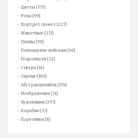
Цветы
[775]
Розы
[99]
Портрет сюжет
[227]
Животные
[211]
Пионы
[99]
Голландские пейзажи
[49]
Подсолнухи
[22]
Сакура
[14]
Сирень
[100]
Абстракционизм
[159]
Изображения
[31]
Художники
[297]
Корабли
[37]
Парусники
[8]