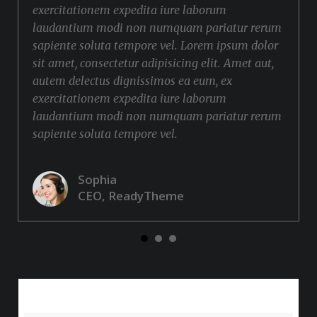
exercitationem expedita iure laborum
laudantium modi non numquam pariatur rerum
sapiente soluta tempore vel. Lorem ipsum dolor
sit amet, consectetur adipisicing elit. Amet aut,
autem delectus dignissimos ea eum, ex
exercitationem expedita iure laborum
laudantium modi non numquam pariatur rerum
sapiente soluta tempore vel.
Sophia
CEO, ReadyTheme