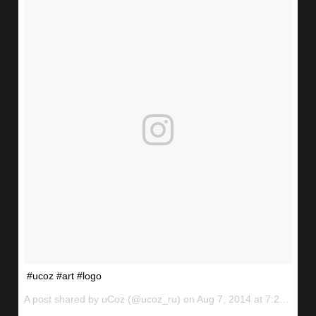
#ucoz #art #logo
A post shared by uCoz (@ucoz_ru) on
Aug 7, 2014 at 7:20am PDT