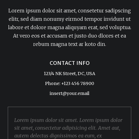
Lorem ipsum dolor sit amet, consetetur sadipscing
elitr, sed diam nonumy eirmod tempor invidunt ut
labore et dolore magna aliquyam erat, sed voluptua.
At vero eos et accusam et justo duo dlores et ea
rebum magna text ar koto din.
CONTACT INFO
123/4 NK Street, DC, USA
Phone: +123 456 78900
insert@your.email
Lorem ipsum dolor sit amet. Lorem ipsum dolor
sit amet, consectetur adipisicing elit. Amet aut,
autem delectus dignissimos ea eum, ex