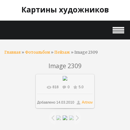
Картины художников
»
»
» Image 2309
Главная
Фотоальбом
Пейзаж
Image 2309
818
0
5.0
В реальном размере
700x478
/ 120.1Kb
Artnov
Добавлено
14.03.2010