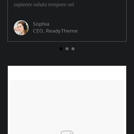
sapiente soluta tempore vel.
Sophia
CEO, ReadyTheme