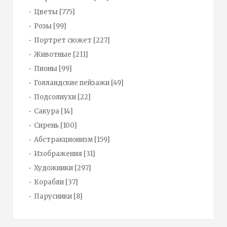
Цветы
[775]
Розы
[99]
Портрет сюжет
[227]
Животные
[211]
Пионы
[99]
Голландские пейзажи
[49]
Подсолнухи
[22]
Сакура
[14]
Сирень
[100]
Абстракционизм
[159]
Изображения
[31]
Художники
[297]
Корабли
[37]
Парусники
[8]