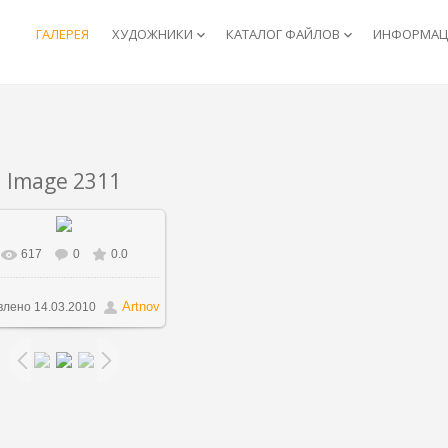
ГАЛЕРЕЯ
ХУДОЖНИКИ
КАТАЛОГ ФАЙЛОВ
ИНФОРМАЦИ
keyboard_arrow_down
keyboard_arrow_down
Image 2311
617
0
0.0
Artnov
влено
14.03.2010