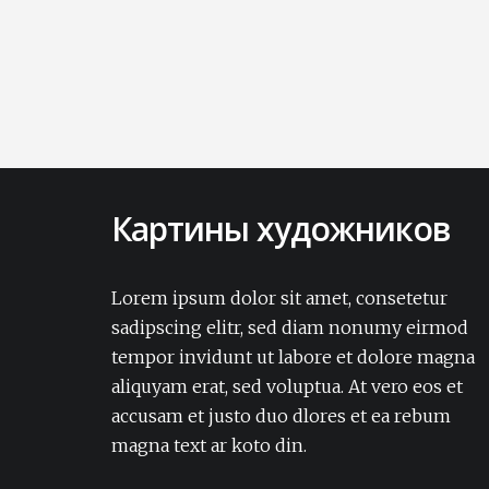
Картины художников
Lorem ipsum dolor sit amet, consectetur
adipisicing elit. Amet aut, autem delectus
Lorem ipsum dolor sit amet, consetetur
dignissimos ea eum, ex exercitationem
sadipscing elitr, sed diam nonumy eirmod
expedita iure laborum laudantium modi
tempor invidunt ut labore et dolore magna
non numquam pariatur rerum sapiente
aliquyam erat, sed voluptua. At vero eos et
soluta tempore vel.Lorem ipsum dolor sit
accusam et justo duo dlores et ea rebum
amet, consectetur adipisicing elit. Amet aut,
autem delectus dignissimos ea eum, ex
magna text ar koto din.
exercitationem expedita iure laborum