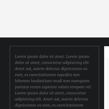
Lorem ipsum dolor sit amet. Lorem ipsum
dolor sit amet, consectetur adipisicing elit.
Amet aut, autem delectus dignissimos ea
eum, ex exercitationem expedita iure
laborum laudantium modi non numquam
pariatur rerum sapiente soluta tempore vel.
Lorem ipsum dolor sit amet, consectetur
adipisicing elit. Amet aut, autem delectus
dignissimos ea eum, ex exercitationem