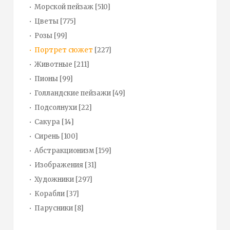
Морской пейзаж
[510]
Цветы
[775]
Розы
[99]
Портрет сюжет
[227]
Животные
[211]
Пионы
[99]
Голландские пейзажи
[49]
Подсолнухи
[22]
Сакура
[14]
Сирень
[100]
Абстракционизм
[159]
Изображения
[31]
Художники
[297]
Корабли
[37]
Парусники
[8]