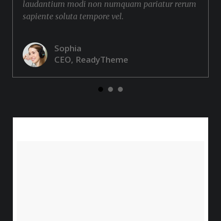
laudantium modi non numquam pariatur rerum
sapiente soluta tempore vel.
Sophia
CEO, ReadyTheme