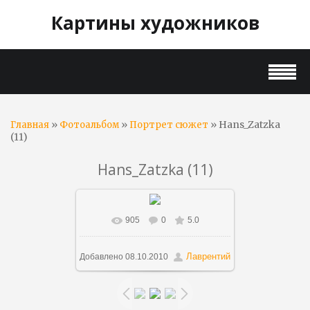
Картины художников
»
»
» Hans_Zatzka
Главная
Фотоальбом
Портрет сюжет
(11)
Hans_Zatzka (11)
905
0
5.0
В реальном размере
634x448
/
116.1Kb
Лаврентий
Добавлено
08.10.2010