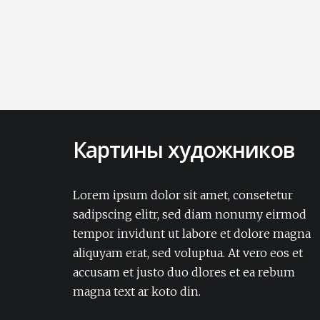
Картины художников
Lorem ipsum dolor sit amet, consectetur
adipisicing elit. Amet aut, autem delectus
Lorem ipsum dolor sit amet, consetetur
dignissimos ea eum, ex exercitationem
sadipscing elitr, sed diam nonumy eirmod
expedita iure laborum laudantium modi
tempor invidunt ut labore et dolore magna
non numquam pariatur rerum sapiente
aliquyam erat, sed voluptua. At vero eos et
soluta tempore vel.Lorem ipsum dolor sit
accusam et justo duo dlores et ea rebum
amet, consectetur adipisicing elit. Amet aut,
autem delectus dignissimos ea eum, ex
magna text ar koto din.
exercitationem expedita iure laborum