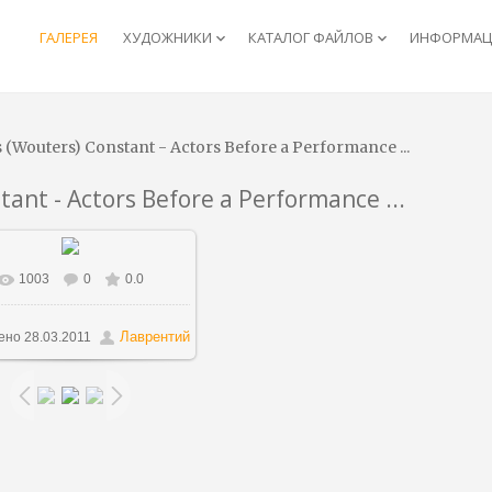
ГАЛЕРЕЯ
ХУДОЖНИКИ
КАТАЛОГ ФАЙЛОВ
ИНФОРМАЦИ
keyboard_arrow_down
keyboard_arrow_down
 (Wouters) Constant - Actors Before a Performance ...
ant - Actors Before a Performance ...
1003
0
0.0
В реальном размере
1484x1150
/ 318.4Kb
Лаврентий
ено
28.03.2011