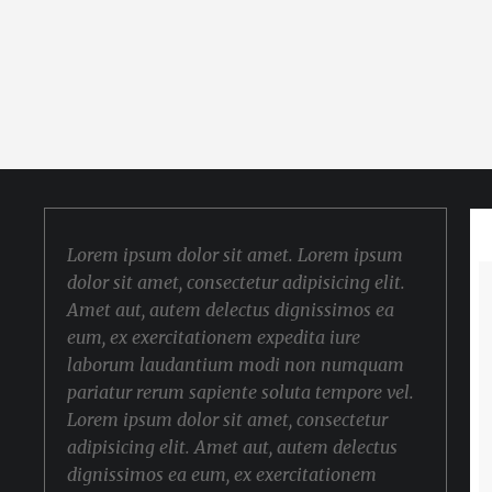
Lorem ipsum dolor sit amet. Lorem ipsum
dolor sit amet, consectetur adipisicing elit.
Amet aut, autem delectus dignissimos ea
eum, ex exercitationem expedita iure
laborum laudantium modi non numquam
pariatur rerum sapiente soluta tempore vel.
Lorem ipsum dolor sit amet, consectetur
adipisicing elit. Amet aut, autem delectus
dignissimos ea eum, ex exercitationem