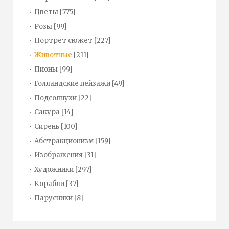
Цветы
[775]
Розы
[99]
Портрет сюжет
[227]
Животные
[211]
Пионы
[99]
Голландские пейзажи
[49]
Подсолнухи
[22]
Сакура
[14]
Сирень
[100]
Абстракционизм
[159]
Изображения
[31]
Художники
[297]
Корабли
[37]
Парусники
[8]