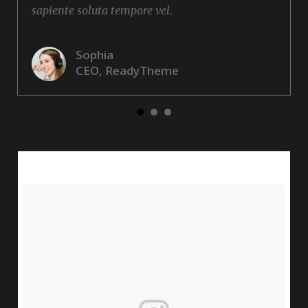
sapiente soluta tempore vel.
Sophia
CEO, ReadyTheme