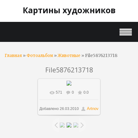
Картины художников
»
»
» File5876213718
Главная
Фотоальбом
Животные
File5876213718
571
0
0.0
Artnov
Добавлено
26.03.2010