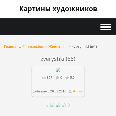
Картины художников
»
»
» zveryshki (66)
Главная
Фотоальбом
Животные
zveryshki (66)
827
0
5.0
В реальном размере
1000x751
/ 278.9Kb
Artnov
Добавлено
26.03.2010