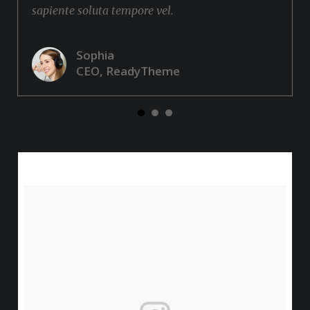
sapiente soluta tempore vel.
Sophia
CEO, ReadyTheme