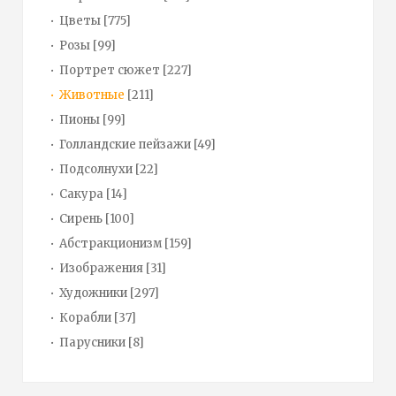
Цветы
[775]
Розы
[99]
Портрет сюжет
[227]
Животные
[211]
Пионы
[99]
Голландские пейзажи
[49]
Подсолнухи
[22]
Сакура
[14]
Сирень
[100]
Абстракционизм
[159]
Изображения
[31]
Художники
[297]
Корабли
[37]
Парусники
[8]