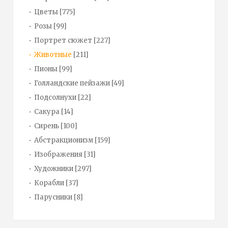
Цветы
[775]
Розы
[99]
Портрет сюжет
[227]
Животные
[211]
Пионы
[99]
Голландские пейзажи
[49]
Подсолнухи
[22]
Сакура
[14]
Сирень
[100]
Абстракционизм
[159]
Изображения
[31]
Художники
[297]
Корабли
[37]
Парусники
[8]