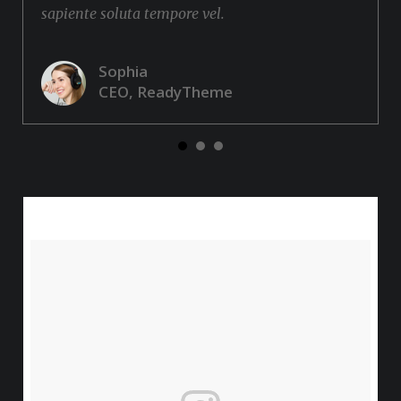
sapiente soluta tempore vel.
Sophia
CEO, ReadyTheme