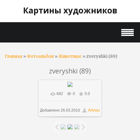
Картины художников
»
»
» zveryshki (89)
Главная
Фотоальбом
Животные
zveryshki (89)
682
0
5.0
В реальном размере
712x595
/ 37.2Kb
Artnov
Добавлено
26.03.2010