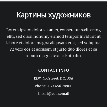
Картины художников
Lorem ipsum dolor sit amet, consetetur sadipscing
elitr, sed diam nonumy eirmod tempor invidunt ut
labore et dolore magna aliquyam erat, sed voluptua.
At vero eos et accusam et justo duo dlores et ea
rebum magna text ar koto din.
CONTACT INFO
123/4 NK Street, DC, USA
Phone: +123 456 78900
insert@your.email