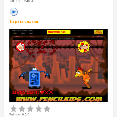
контратаки.
Играть онлайн
Рейтинг
:
0.0
/
0