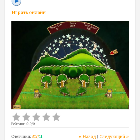
Играть онлайн
Рейтинг
:
0.0
/
0
Счетчики
:
317
/
11
« Назад
Следующий »
|