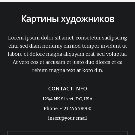
Картины художников
Lorem ipsum dolor sit amet, consetetur sadipscing
elitr, sed diam nonumy eirmod tempor invidunt ut
labore et dolore magna aliquyam erat, sed voluptua.
At vero eos et accusam et justo duo dlores et ea
rebum magna text ar koto din.
CONTACT INFO
123/4 NK Street, DC, USA
Phone: +123 456 78900
insert@your.email