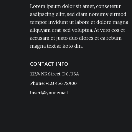
adipisicing elit. Amet aut, autem delectus
Lorem ipsum dolor sit amet, consetetur
dignissimos ea eum, ex exercitationem
sadipscing elitr, sed diam nonumy eirmod
expedita iure laborum laudantium modi
tempor invidunt ut labore et dolore magna
non numquam pariatur rerum sapiente
aliquyam erat, sed voluptua. At vero eos et
soluta tempore vel.Lorem ipsum dolor sit
accusam et justo duo dlores et ea rebum
amet, consectetur adipisicing elit. Amet aut,
autem delectus dignissimos ea eum, ex
magna text ar koto din.
exercitationem expedita iure laborum
laudantium modi non numquam pariatur
CONTACT INFO
rerum sapiente soluta tempore vel.
123/4 NK Street, DC, USA
Phone: +123 456 78900
Sophia
insert@your.email
CEO, ReadyTheme