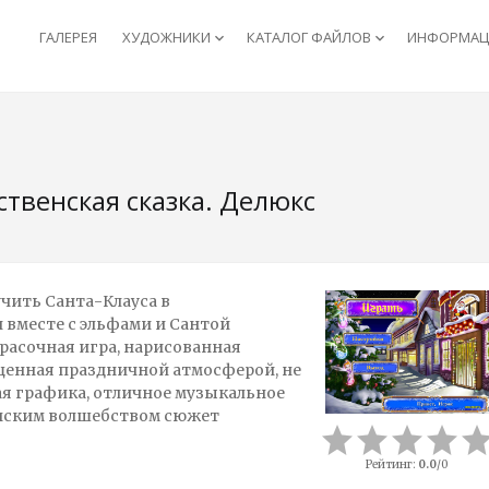
ГАЛЕРЕЯ
ХУДОЖНИКИ
КАТАЛОГ ФАЙЛОВ
ИНФОРМАЦИ
keyboard_arrow_down
keyboard_arrow_down
твенская сказка. Делюкс
чить Санта-Клауса в
 вместе с эльфами и Сантой
расочная игра, нарисованная
енная праздничной атмосферой, не
я графика, отличное музыкальное
нским волшебством сюжет
Рейтинг
:
0.0
/
0