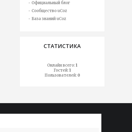
Официальный блог
Сообщество uCoz
База знаний uCoz
СТАТИСТИКА
Онлайн всего:
1
Гостей:
1
Пользователей:
0
Lorem ipsum dolor sit amet, conssadipscing
Lorem ip