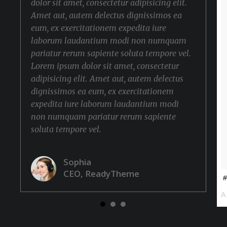
dolor sit amet, consectetur adipisicing elit.
Amet aut, autem delectus dignissimos ea
eum, ex exercitationem expedita iure
laborum laudantium modi non numquam
pariatur rerum sapiente soluta tempore vel.
Lorem ipsum dolor sit amet, consectetur
adipisicing elit. Amet aut, autem delectus
dignissimos ea eum, ex exercitationem
expedita iure laborum laudantium modi
non numquam pariatur rerum sapiente
soluta tempore vel.
Sophia
CEO, ReadyTheme
#
A