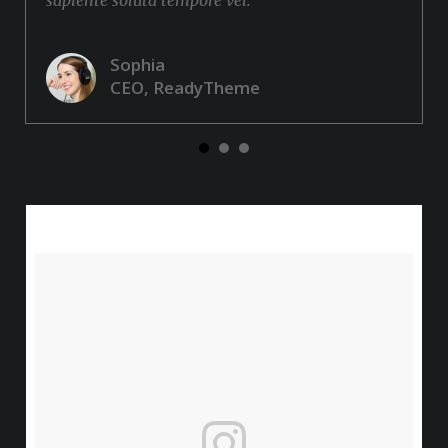
sapiente soluta tempore vel.
Sophia
CEO, ReadyTheme