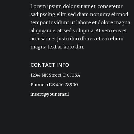
adipisicing elit. Amet aut, autem delectus
Lorem ipsum dolor sit amet, consetetur
dignissimos ea eum, ex exercitationem
sadipscing elitr, sed diam nonumy eirmod
expedita iure laborum laudantium modi
tempor invidunt ut labore et dolore magna
non numquam pariatur rerum sapiente
aliquyam erat, sed voluptua. At vero eos et
soluta tempore vel.Lorem ipsum dolor sit
accusam et justo duo dlores et ea rebum
amet, consectetur adipisicing elit. Amet aut,
autem delectus dignissimos ea eum, ex
magna text ar koto din.
exercitationem expedita iure laborum
laudantium modi non numquam pariatur
CONTACT INFO
rerum sapiente soluta tempore vel.
123/4 NK Street, DC, USA
Phone: +123 456 78900
Sophia
insert@your.email
CEO, ReadyTheme