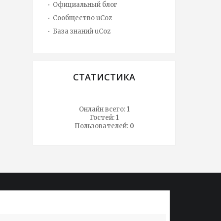
Официальный блог
Сообщество uCoz
База знаний uCoz
СТАТИСТИКА
Онлайн всего:
1
Гостей:
1
Пользователей:
0
Lorem ipsum dolor sit amet, conssadipscing
Lorem ip