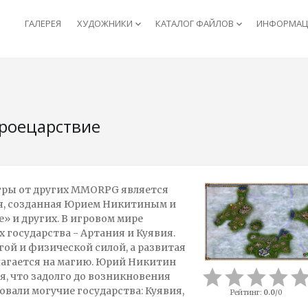
ГАЛЕРЕЯ
ХУДОЖНИКИ
КАТАЛОГ ФАЙЛОВ
ИНФОРМАЦИ
keyboard_arrow_down
keyboard_arrow_down
роецарствие
гры от других MMORPG является
ая, созданная Юрием Никитиным и
» и других. В игровом мире
государства - Артания и Куявия.
гой и физической силой, а развитая
лагается на магию. Юрий Никитин
я, что задолго до возникновения
овали могучие государства: Куявия,
Рейтинг
:
0.0
/
0