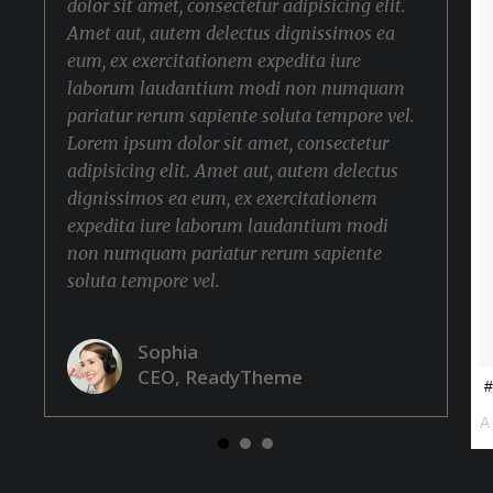
dolor sit amet, consectetur adipisicing elit.
Amet aut, autem delectus dignissimos ea
eum, ex exercitationem expedita iure
laborum laudantium modi non numquam
pariatur rerum sapiente soluta tempore vel.
Lorem ipsum dolor sit amet, consectetur
adipisicing elit. Amet aut, autem delectus
dignissimos ea eum, ex exercitationem
expedita iure laborum laudantium modi
non numquam pariatur rerum sapiente
soluta tempore vel.
Sophia
CEO, ReadyTheme
#
A