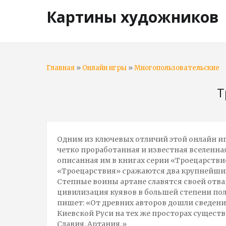
Картины художников
»
»
Главная
Онлайн игры
Многопользовательские
Т
Одним из ключевых отличий этой онлайн и
четко проработанная и известная вселенн
описанная им в книгах серии «Троецарствие
«Троецарствия» сражаются два крупнейших 
Степные воины артане славятся своей отва
цивилизация куявов в большей степени по
пишет: «От древних авторов дошли сведени
Киевской Руси на тех же просторах существ
Славия, Артания.»