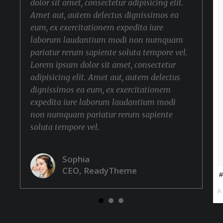
dolor sit amet, consectetur adipisicing elit.
Amet aut, autem delectus dignissimos ea
eum, ex exercitationem expedita iure
laborum laudantium modi non numquam
pariatur rerum sapiente soluta tempore vel.
Lorem ipsum dolor sit amet, consectetur
adipisicing elit. Amet aut, autem delectus
dignissimos ea eum, ex exercitationem
expedita iure laborum laudantium modi
non numquam pariatur rerum sapiente
soluta tempore vel.
Sophia
CEO, ReadyTheme
#
A