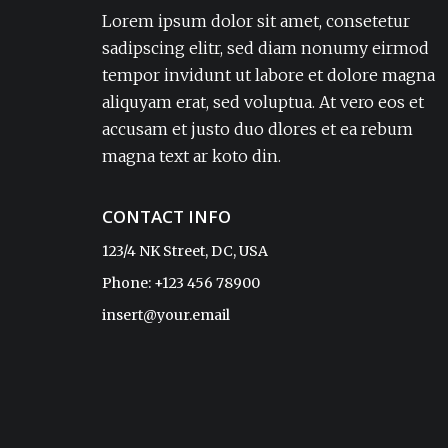
adipisicing elit. Amet aut, autem delectus
Lorem ipsum dolor sit amet, consetetur
dignissimos ea eum, ex exercitationem
sadipscing elitr, sed diam nonumy eirmod
expedita iure laborum laudantium modi
tempor invidunt ut labore et dolore magna
non numquam pariatur rerum sapiente
aliquyam erat, sed voluptua. At vero eos et
soluta tempore vel.Lorem ipsum dolor sit
accusam et justo duo dlores et ea rebum
amet, consectetur adipisicing elit. Amet aut,
autem delectus dignissimos ea eum, ex
magna text ar koto din.
exercitationem expedita iure laborum
laudantium modi non numquam pariatur
CONTACT INFO
rerum sapiente soluta tempore vel.
123/4 NK Street, DC, USA
Phone: +123 456 78900
Sophia
insert@your.email
CEO, ReadyTheme