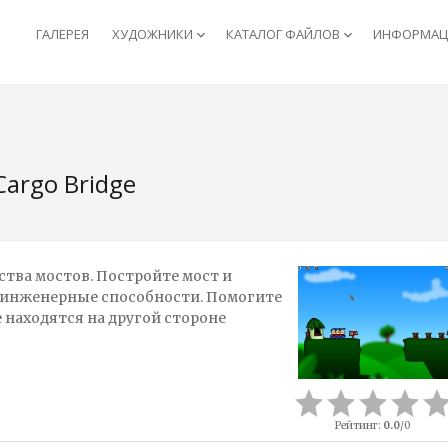
ГАЛЕРЕЯ
ХУДОЖНИКИ
КАТАЛОГ ФАЙЛОВ
ИНФОРМАЦИ
keyboard_arrow_down
keyboard_arrow_down
Cargo Bridge
тва мостов. Постройте мост и
и инженерные способности. Помогите
находятся на другой стороне
Рейтинг
:
0.0
/
0