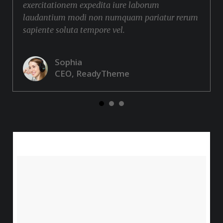
exercitationem expedita iure laborum
laudantium modi non numquam pariatur rerum
sapiente soluta tempore vel.
Sophia
CEO, ReadyTheme