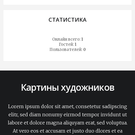
СТАТИСТИКА
Онлайн всего:
1
Гостей:
1
Пользователей:
0
Картины художников
Lorem ipsum dolor sit amet, consetetur sadipscing
elitr, sed diam nonumy eirmod tempor invidunt ut
labore et dolore magna aliquyam erat, sed voluptua.
At vero eos et accusam et justo duo dlores et ea