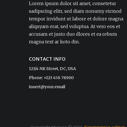
Lorem ipsum dolor sit amet, consetetur
dignissimos ea eum, ex exercitationem
sadipscing elitr, sed diam nonumy eirmod
expedita iure laborum laudantium modi
tempor invidunt ut labore et dolore magna
non numquam pariatur rerum sapiente
aliquyam erat, sed voluptua. At vero eos et
soluta tempore vel.Lorem ipsum dolor sit
accusam et justo duo dlores et ea rebum
amet, consectetur adipisicing elit. Amet aut,
autem delectus dignissimos ea eum, ex
magna text ar koto din.
exercitationem expedita iure laborum
laudantium modi non numquam pariatur
CONTACT INFO
rerum sapiente soluta tempore vel.
123/4 NK Street, DC, USA
Phone: +123 456 78900
Sophia
insert@your.email
CEO, ReadyTheme