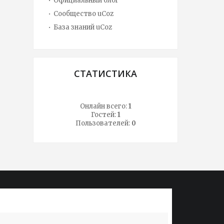
Официальный блог
Сообщество uCoz
База знаний uCoz
СТАТИСТИКА
Онлайн всего:
1
Гостей:
1
Пользователей:
0
Lorem ipsum dolor sit amet, conssadipscing
Lorem ip
elitr, sed diam nonumy eirmod tempvidunt
adipisici