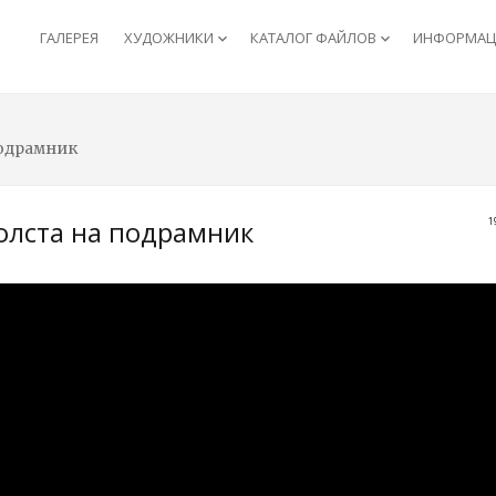
ГАЛЕРЕЯ
ХУДОЖНИКИ
КАТАЛОГ ФАЙЛОВ
ИНФОРМАЦИ
keyboard_arrow_down
keyboard_arrow_down
подрамник
олста на подрамник
1