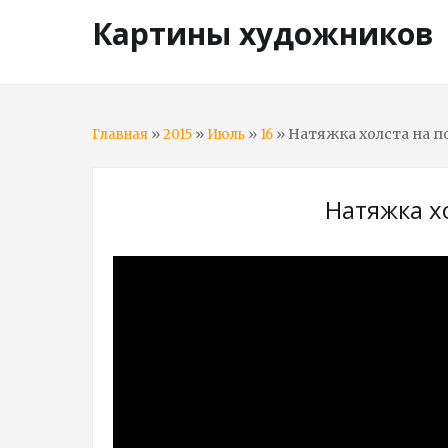
Картины художников
»
»
»
» Натяжка холста на 
Главная
2015
Июль
16
Натяжка х