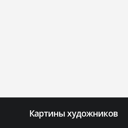
Картины художников
Lorem ipsum dolor sit amet, consectetur
adipisicing elit. Amet aut, autem delectus