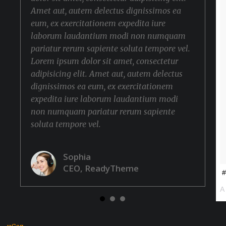
Amet aut, autem delectus dignissimos ea
eum, ex exercitationem expedita iure
laborum laudantium modi non numquam
pariatur rerum sapiente soluta tempore vel.
Lorem ipsum dolor sit amet, consectetur
adipisicing elit. Amet aut, autem delectus
dignissimos ea eum, ex exercitationem
expedita iure laborum laudantium modi
non numquam pariatur rerum sapiente
soluta tempore vel.
Sophia
CEO, ReadyTheme
#
A