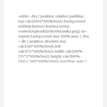
<style> .dva { position: relative; padding-
top: calc(2048*100%/1442); background:
url(http://artnov-kartina.ru/wp-
content/uploads/2014/06/ramka.png) no-
repeat; background-size: 100% auto; } .dva
> div { position: absolute; top:
calc(510*100%/2048); left:
calc(155*100%/1442); width: calc(100% -
155*2*100%/1442); height: calc(100% -
(760 + 510)*100%/2048); overflow: auto; }
</style> <div class="dva">
<div>содержание</div></div>