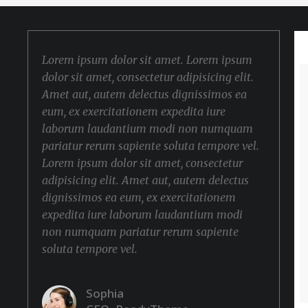
Lorem ipsum dolor sit amet. Lorem ipsum
dolor sit amet, consectetur adipisicing elit.
Amet aut, autem delectus dignissimos ea
eum, ex exercitationem expedita iure
laborum laudantium modi non numquam
pariatur rerum sapiente soluta tempore vel.
Lorem ipsum dolor sit amet, consectetur
adipisicing elit. Amet aut, autem delectus
dignissimos ea eum, ex exercitationem
expedita iure laborum laudantium modi
non numquam pariatur rerum sapiente
soluta tempore vel.
Sophia