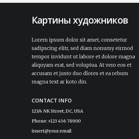
Картины художников
Lorem ipsum dolor sit amet, consectetur
adipisicing elit. Amet aut, autem delectus
Lorem ipsum dolor sit amet, consetetur
dignissimos ea eum, ex exercitationem
sadipscing elitr, sed diam nonumy eirmod
expedita iure laborum laudantium modi
tempor invidunt ut labore et dolore magna
non numquam pariatur rerum sapiente
aliquyam erat, sed voluptua. At vero eos et
soluta tempore vel.Lorem ipsum dolor sit
accusam et justo duo dlores et ea rebum
amet, consectetur adipisicing elit. Amet aut,
autem delectus dignissimos ea eum, ex
magna text ar koto din.
exercitationem expedita iure laborum
laudantium modi non numquam pariatur
CONTACT INFO
rerum sapiente soluta tempore vel.
123/4 NK Street, DC, USA
Phone: +123 456 78900
Sophia
insert@your.email
CEO, ReadyTheme