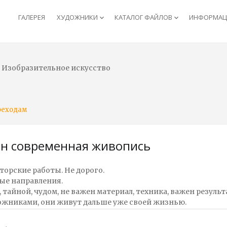
ГАЛЕРЕЯ
ХУДОЖНИКИ
КАТАЛОГ ФАЙЛОВ
ИНФОРМАЦИ
keyboard_arrow_down
keyboard_arrow_down
 Изобразительное искусство
реходам
он современная живопись
орские работы. Не дорого.
ые направления.
тайной, чудом, не важен материал, техника, важен результ
удожниками, они живут дальше уже своей жизнью.