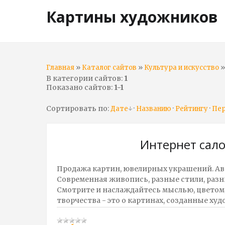
Картины художников
»
»
»
Главная
Каталог сайтов
Культура и искусство
В категории сайтов
:
1
Показано сайтов
:
1-1
Сортировать по
:
·
·
·
Дате
Названию
Рейтингу
Пе
Интернет сал
Продажа картин, ювелирных украшений. Авт
Современная живопись, разные стили, разн
Смотрите и наслаждайтесь мыслью, цветом, 
творчества - это о картинах, созданные х