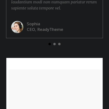
laudantium modi non numquam pariatur rerum
sapiente soluta tempore vel.
Sophia
CEO, ReadyTheme