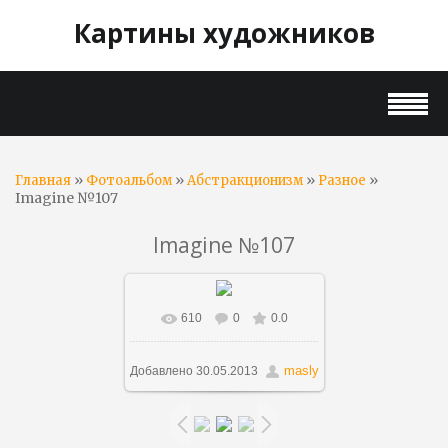
Картины художников
»
»
»
»
Главная
Фотоальбом
Абстракционизм
Разное
Imagine №107
Imagine №107
610
0
0.0
В реальном размере
1200x1123
/ 321.6Kb
masly
Добавлено
30.05.2013