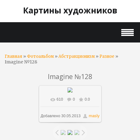
Картины художников
»
»
»
»
Главная
Фотоальбом
Абстракционизм
Разное
Imagine №128
Imagine №128
610
0
0.0
В реальном размере
1200x1120
/ 401.5Kb
masly
Добавлено
30.05.2013