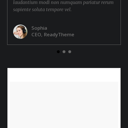
laudantium modi non numquam pariatur rerum
sapiente soluta tempore vel.
Sophia
CEO, ReadyTheme