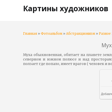
Картины художников
»
»
»
Главная
Фотоальбом
Абстракционизм
Разное
Мух
Муха обыкновенная, обитает на планете земля
северном и южном полюсе и над просторами 
ползает где попало, имеет врагов ( человек и в
В
Добавл