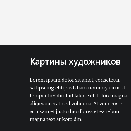
Картины художников
Lorem ipsum dolor sit amet, consectetur
adipisicing elit. Amet aut, autem delectus
Lorem ipsum dolor sit amet, consetetur
dignissimos ea eum, ex exercitationem
sadipscing elitr, sed diam nonumy eirmod
expedita iure laborum laudantium modi
tempor invidunt ut labore et dolore magna
non numquam pariatur rerum sapiente
aliquyam erat, sed voluptua. At vero eos et
soluta tempore vel.Lorem ipsum dolor sit
accusam et justo duo dlores et ea rebum
amet, consectetur adipisicing elit. Amet aut,
autem delectus dignissimos ea eum, ex
magna text ar koto din.
exercitationem expedita iure laborum