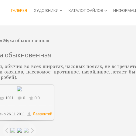
ГАЛЕРЕЯ
ХУДОЖНИКИ
КАТАЛОГ ФАЙЛОВ
ИНФОРМАЦИ
keyboard_arrow_down
keyboard_arrow_down
» Муха обыкновенная
а обыкновенная
, обычно во всех широтах, часовых поясах, не встречает
океанов, насекомое, противное, назойливое, летает бы
оробей).
1011
0
0.0
 реальном размере
820x669
/
85.0Kb
Лаврентий
ено
26.11.2011