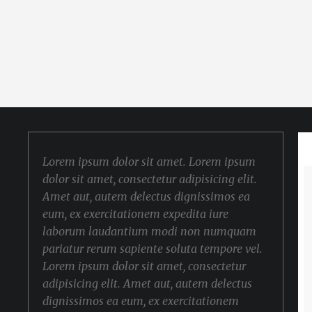
Lorem ipsum dolor sit amet. Lorem ipsum
dolor sit amet, consectetur adipisicing elit.
Amet aut, autem delectus dignissimos ea
eum, ex exercitationem expedita iure
laborum laudantium modi non numquam
pariatur rerum sapiente soluta tempore vel.
Lorem ipsum dolor sit amet, consectetur
adipisicing elit. Amet aut, autem delectus
dignissimos ea eum, ex exercitationem