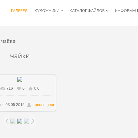
ГАЛЕРЕЯ
ХУДОЖНИКИ
КАТАЛОГ ФАЙЛОВ
ИНФОРМАЦИ
keyboard_arrow_down
keyboard_arrow_down
 чайки
чайки
716
0
0.0
 реальном размере
1252x1500
/ 353.4Kb
irendesigner
ено
03.05.2015