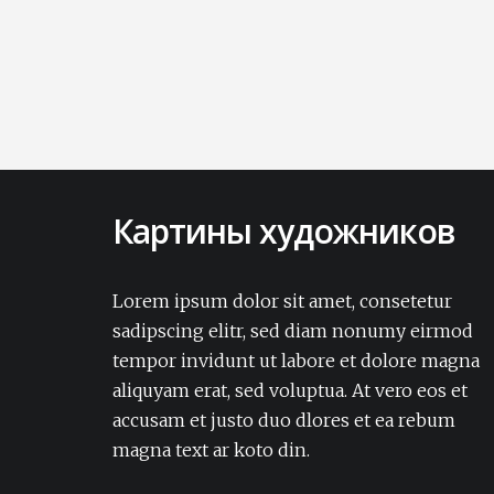
Картины художников
Lorem ipsum dolor sit amet, consectetur
adipisicing elit. Amet aut, autem delectus
Lorem ipsum dolor sit amet, consetetur
dignissimos ea eum, ex exercitationem
sadipscing elitr, sed diam nonumy eirmod
expedita iure laborum laudantium modi
tempor invidunt ut labore et dolore magna
non numquam pariatur rerum sapiente
aliquyam erat, sed voluptua. At vero eos et
soluta tempore vel.Lorem ipsum dolor sit
accusam et justo duo dlores et ea rebum
amet, consectetur adipisicing elit. Amet aut,
autem delectus dignissimos ea eum, ex
magna text ar koto din.
exercitationem expedita iure laborum