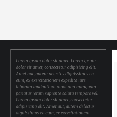
Lorem ipsum dolor sit amet. Lorem ipsum
dolor sit amet, consectetur adipisicing elit.
Amet aut, autem delectus dignissimos ea
eum, ex exercitationem expedita iure
laborum laudantium modi non numquam
pariatur rerum sapiente soluta tempore vel.
Lorem ipsum dolor sit amet, consectetur
adipisicing elit. Amet aut, autem delectus
dignissimos ea eum, ex exercitationem