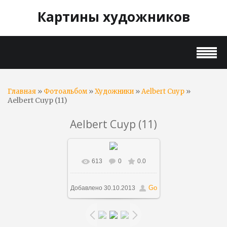
Картины художников
»
»
»
»
Главная
Фотоальбом
Художники
Aelbert Cuyp
Aelbert Cuyp (11)
Aelbert Cuyp (11)
613
0
0.0
В реальном размере
800x461
/ 97.6Kb
Go
Добавлено
30.10.2013