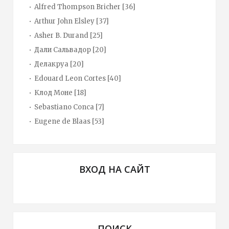
Alfred Thompson Bricher
[36]
Arthur John Elsley
[37]
Asher B. Durand
[25]
Дали Сальвадор
[20]
Делакруа
[20]
Edouard Leon Cortes
[40]
Клод Моне
[18]
Sebastiano Conca
[7]
Eugene de Blaas
[53]
ВХОД НА САЙТ
ПОИСК