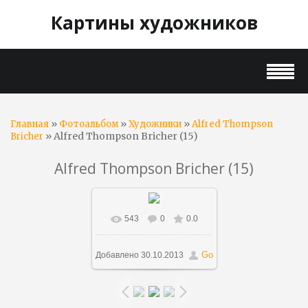
Картины художников
»
»
»
Главная
Фотоальбом
Художники
Alfred Thompson
» Alfred Thompson Bricher (15)
Bricher
Alfred Thompson Bricher (15)
543
0
0.0
В реальном размере
800x1141
/ 173.6Kb
Go
Добавлено
30.10.2013