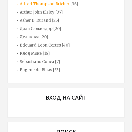
Alfred Thompson Bricher
[36]
Arthur John Elsley
[37]
Asher B. Durand
[25]
Дали Сальвадор
[20]
Делакруа
[20]
Edouard Leon Cortes
[40]
Клод Моне
[18]
Sebastiano Conca
[7]
Eugene de Blaas
[53]
ВХОД НА САЙТ
ПОИСК