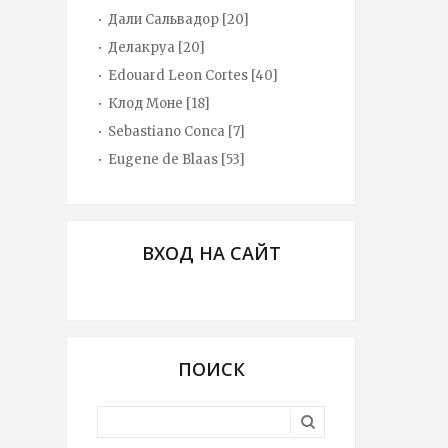
Дали Сальвадор
[20]
Делакруа
[20]
Edouard Leon Cortes
[40]
Клод Моне
[18]
Sebastiano Conca
[7]
Eugene de Blaas
[53]
ВХОД НА САЙТ
ПОИСК