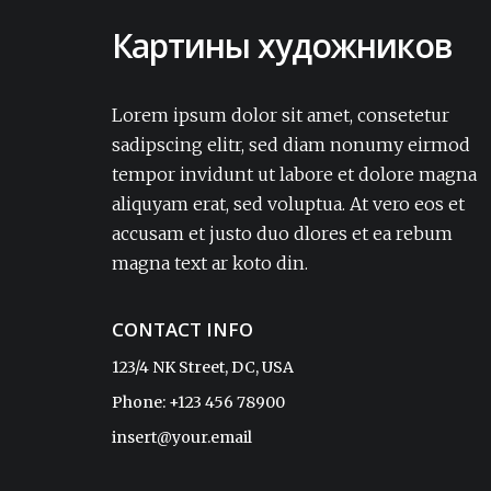
Картины художников
Lorem ipsum dolor sit amet, consectetur
adipisicing elit. Amet aut, autem delectus
Lorem ipsum dolor sit amet, consetetur
dignissimos ea eum, ex exercitationem
sadipscing elitr, sed diam nonumy eirmod
expedita iure laborum laudantium modi
tempor invidunt ut labore et dolore magna
non numquam pariatur rerum sapiente
aliquyam erat, sed voluptua. At vero eos et
soluta tempore vel.Lorem ipsum dolor sit
accusam et justo duo dlores et ea rebum
amet, consectetur adipisicing elit. Amet aut,
autem delectus dignissimos ea eum, ex
magna text ar koto din.
exercitationem expedita iure laborum
laudantium modi non numquam pariatur
CONTACT INFO
rerum sapiente soluta tempore vel.
123/4 NK Street, DC, USA
Phone: +123 456 78900
Sophia
insert@your.email
CEO, ReadyTheme