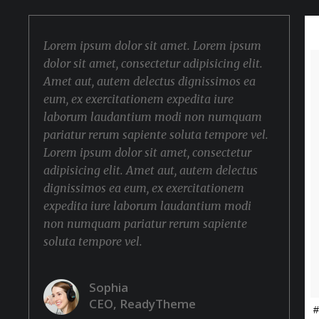
Lorem ipsum dolor sit amet. Lorem ipsum
dolor sit amet, consectetur adipisicing elit.
Amet aut, autem delectus dignissimos ea
eum, ex exercitationem expedita iure
laborum laudantium modi non numquam
pariatur rerum sapiente soluta tempore vel.
Lorem ipsum dolor sit amet, consectetur
adipisicing elit. Amet aut, autem delectus
dignissimos ea eum, ex exercitationem
expedita iure laborum laudantium modi
non numquam pariatur rerum sapiente
soluta tempore vel.
Sophia
CEO, ReadyTheme
#