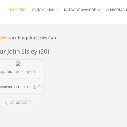
ГАЛЕРЕЯ
ХУДОЖНИКИ
КАТАЛОГ ФАЙЛОВ
ИНФОРМАЦИ
keyboard_arrow_down
keyboard_arrow_down
» Arthur John Elsley (30)
sley
ur John Elsley (30)
704
0
0.0
В реальном размере
576x700
/ 77.1Kb
Go
авлено
30.10.2013