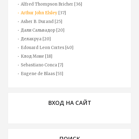
Alfred Thompson Bricher
[36]
Arthur John Elsley
[37]
Asher B. Durand
[25]
Дали Сальвадор
[20]
Делакруа
[20]
Edouard Leon Cortes
[40]
Клод Моне
[18]
Sebastiano Conca
[7]
Eugene de Blaas
[53]
ВХОД НА САЙТ
ПОИСК