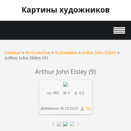
Картины художников
»
»
»
»
Главная
Фотоальбом
Художники
Arthur John Elsley
Arthur John Elsley (9)
Arthur John Elsley (9)
482
0
0.0
В реальном размере
747x1000
/ 238.4Kb
Go
Добавлено
30.10.2013