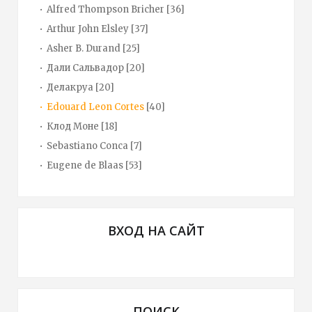
Alfred Thompson Bricher
[36]
Arthur John Elsley
[37]
Asher B. Durand
[25]
Дали Сальвадор
[20]
Делакруа
[20]
Edouard Leon Cortes
[40]
Клод Моне
[18]
Sebastiano Conca
[7]
Eugene de Blaas
[53]
ВХОД НА САЙТ
ПОИСК