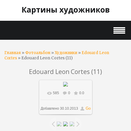
Картины художников
»
»
»
Главная
Фотоальбом
Художники
Edouard Leon
» Edouard Leon Cortes (11)
Cortes
Edouard Leon Cortes (11)
585
0
0.0
В реальном размере
1000x731
/ 306.1Kb
Go
Добавлено
30.10.2013