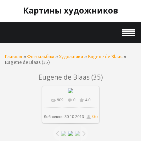
Картины художников
»
»
»
»
Главная
Фотоальбом
Художники
Eugene de Blaas
Eugene de Blaas (35)
Eugene de Blaas (35)
909
0
4.0
В реальном размере
523x1000
/ 112.6Kb
Go
Добавлено
30.10.2013