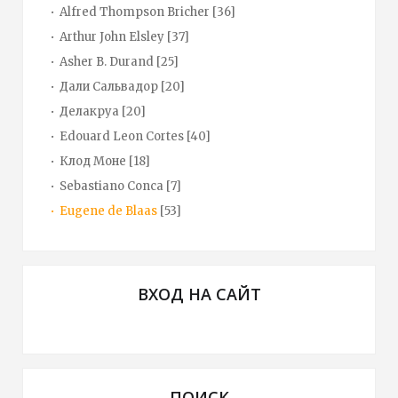
Alfred Thompson Bricher
[36]
Arthur John Elsley
[37]
Asher B. Durand
[25]
Дали Сальвадор
[20]
Делакруа
[20]
Edouard Leon Cortes
[40]
Клод Моне
[18]
Sebastiano Conca
[7]
Eugene de Blaas
[53]
ВХОД НА САЙТ
ПОИСК