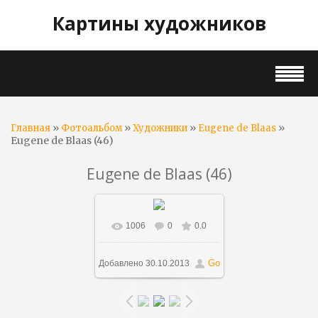
Картины художников
»
»
»
»
Главная
Фотоальбом
Художники
Eugene de Blaas
Eugene de Blaas (46)
Eugene de Blaas (46)
1006
0
0.0
В реальном размере
582x1000
/ 103.3Kb
Go
Добавлено
30.10.2013