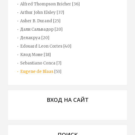
Alfred Thompson Bricher
[36]
Arthur John Elsley
[37]
Asher B. Durand
[25]
Дали Сальвадор
[20]
Делакруа
[20]
Edouard Leon Cortes
[40]
Клод Моне
[18]
Sebastiano Conca
[7]
Eugene de Blaas
[53]
ВХОД НА САЙТ
ПОИСК