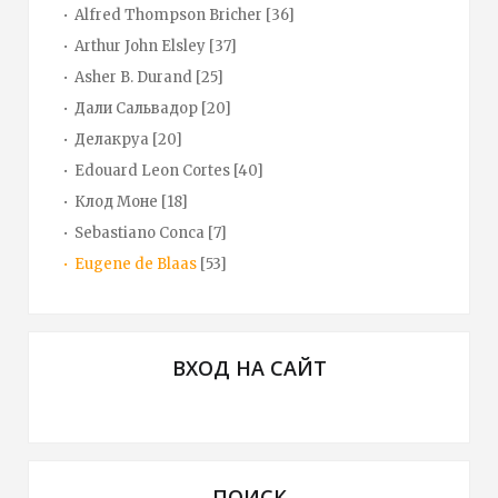
Alfred Thompson Bricher
[36]
Arthur John Elsley
[37]
Asher B. Durand
[25]
Дали Сальвадор
[20]
Делакруа
[20]
Edouard Leon Cortes
[40]
Клод Моне
[18]
Sebastiano Conca
[7]
Eugene de Blaas
[53]
ВХОД НА САЙТ
ПОИСК