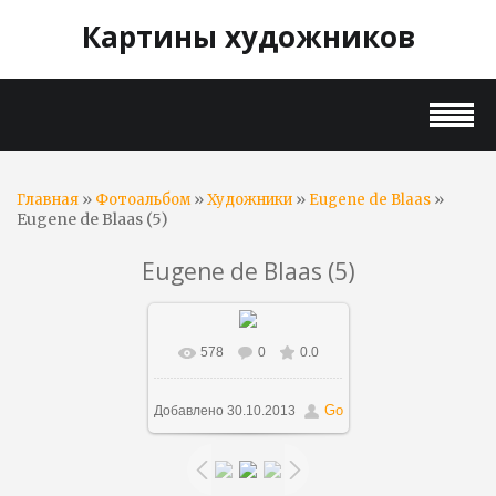
Картины художников
»
»
»
»
Главная
Фотоальбом
Художники
Eugene de Blaas
Eugene de Blaas (5)
Eugene de Blaas (5)
578
0
0.0
В реальном размере
693x1153
/ 157.7Kb
Go
Добавлено
30.10.2013