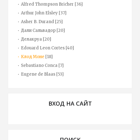
Alfred Thompson Bricher
[36]
Arthur John Elsley
[37]
Asher B. Durand
[25]
Дали Сальвадор
[20]
Делакруа
[20]
Edouard Leon Cortes
[40]
Клод Моне
[18]
Sebastiano Conca
[7]
Eugene de Blaas
[53]
ВХОД НА САЙТ
ПОИСК