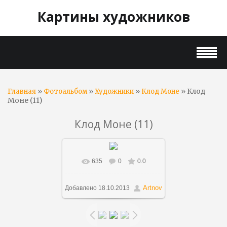
Картины художников
»
»
»
» Клод
Главная
Фотоальбом
Художники
Клод Моне
Моне (11)
Клод Моне (11)
635
0
0.0
В реальном размере
578x880
/ 120.1Kb
Artnov
Добавлено
18.10.2013