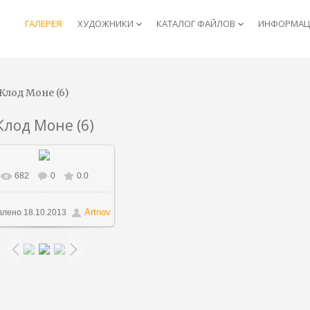
ГАЛЕРЕЯ
ХУДОЖНИКИ
КАТАЛОГ ФАЙЛОВ
ИНФОРМАЦИ
keyboard_arrow_down
keyboard_arrow_down
Клод Моне (6)
Клод Моне (6)
682
0
0.0
В реальном размере
1024x768
/ 309.2Kb
Artnov
влено
18.10.2013