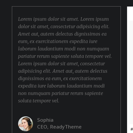
Lorem ipsum dolor sit amet. Lorem ipsum
dolor sit amet, consectetur adipisicing elit.
Amet aut, autem delectus dignissimos ea
eum, ex exercitationem expedita iure
laborum laudantium modi non numquam
pariatur rerum sapiente soluta tempore vel.
Lorem ipsum dolor sit amet, consectetur
adipisicing elit. Amet aut, autem delectus
dignissimos ea eum, ex exercitationem
expedita iure laborum laudantium modi
non numquam pariatur rerum sapiente
soluta tempore vel.
Sophia
CEO, ReadyTheme
#