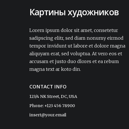
Картины художников
Lorem ipsum dolor sit amet, consectetur
adipisicing elit. Amet aut, autem delectus
Lorem ipsum dolor sit amet, consetetur
dignissimos ea eum, ex exercitationem
sadipscing elitr, sed diam nonumy eirmod
expedita iure laborum laudantium modi
tempor invidunt ut labore et dolore magna
non numquam pariatur rerum sapiente
aliquyam erat, sed voluptua. At vero eos et
soluta tempore vel.Lorem ipsum dolor sit
accusam et justo duo dlores et ea rebum
amet, consectetur adipisicing elit. Amet aut,
autem delectus dignissimos ea eum, ex
magna text ar koto din.
exercitationem expedita iure laborum
laudantium modi non numquam pariatur
CONTACT INFO
rerum sapiente soluta tempore vel.
123/4 NK Street, DC, USA
Phone: +123 456 78900
Sophia
insert@your.email
CEO, ReadyTheme