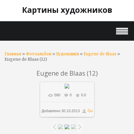
Картины художников
»
»
»
»
Главная
Фотоальбом
Художники
Eugene de Blaas
Eugene de Blaas (12)
Eugene de Blaas (12)
580
0
0.0
В реальном размере
347x500
/ 69.4Kb
Go
Добавлено
30.10.2013