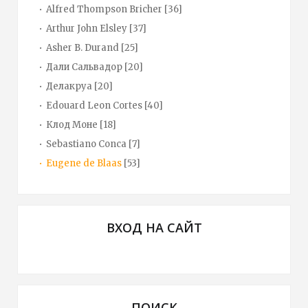
Alfred Thompson Bricher
[36]
Arthur John Elsley
[37]
Asher B. Durand
[25]
Дали Сальвадор
[20]
Делакруа
[20]
Edouard Leon Cortes
[40]
Клод Моне
[18]
Sebastiano Conca
[7]
Eugene de Blaas
[53]
ВХОД НА САЙТ
ПОИСК