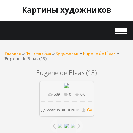
Картины художников
»
»
»
»
Главная
Фотоальбом
Художники
Eugene de Blaas
Eugene de Blaas (13)
Eugene de Blaas (13)
589
0
0.0
В реальном размере
800x597
/ 103.8Kb
Go
Добавлено
30.10.2013