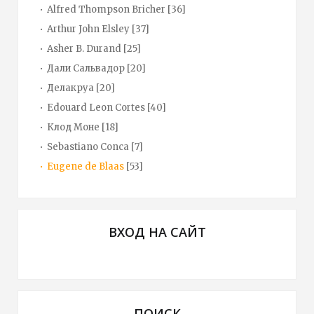
Alfred Thompson Bricher
[36]
Arthur John Elsley
[37]
Asher B. Durand
[25]
Дали Сальвадор
[20]
Делакруа
[20]
Edouard Leon Cortes
[40]
Клод Моне
[18]
Sebastiano Conca
[7]
Eugene de Blaas
[53]
ВХОД НА САЙТ
ПОИСК