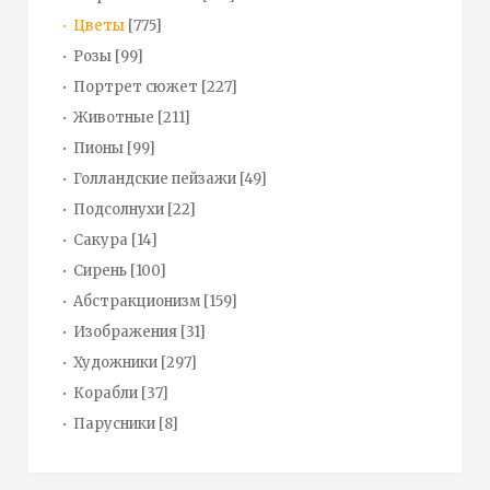
Цветы
[775]
Розы
[99]
Портрет сюжет
[227]
Животные
[211]
Пионы
[99]
Голландские пейзажи
[49]
Подсолнухи
[22]
Сакура
[14]
Сирень
[100]
Абстракционизм
[159]
Изображения
[31]
Художники
[297]
Корабли
[37]
Парусники
[8]