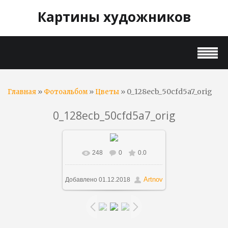
Картины художников
»
»
» 0_128ecb_50cfd5a7_orig
Главная
Фотоальбом
Цветы
0_128ecb_50cfd5a7_orig
248
0
0.0
В реальном размере
900x1086
/ 418.0Kb
Artnov
Добавлено
01.12.2018