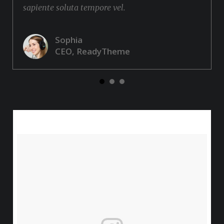
sapiente soluta tempore vel.
Sophia
CEO, ReadyTheme