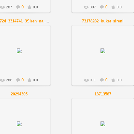
0
0
287
0.0
307
0.0
73178282_buket_sireni
85486724_3314741_3Siren_na_podokonnike_36h45
01.12.2018
01.12.2018
Artnov
Artnov
0
0
286
0.0
311
0.0
20294305
13713587
01.12.2018
01.12.2018
Artnov
Artnov