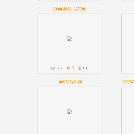
109464580_677786
01.12.2018
Artnov
0
267
0.0
100930343_28
01.12.2018
Artnov