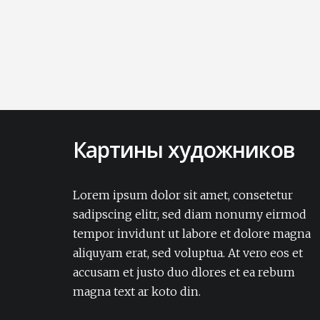
Картины художников
Lorem ipsum dolor sit amet, consectetur
adipisicing elit. Amet aut, autem delectus
Lorem ipsum dolor sit amet, consetetur
dignissimos ea eum, ex exercitationem
sadipscing elitr, sed diam nonumy eirmod
expedita iure laborum laudantium modi
tempor invidunt ut labore et dolore magna
non numquam pariatur rerum sapiente
aliquyam erat, sed voluptua. At vero eos et
soluta tempore vel.Lorem ipsum dolor sit
accusam et justo duo dlores et ea rebum
amet, consectetur adipisicing elit. Amet aut,
autem delectus dignissimos ea eum, ex
magna text ar koto din.
exercitationem expedita iure laborum