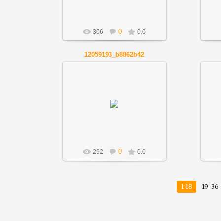
0
306
0.0
12059193_b8862b42
01.12.2018
Artnov
0
292
0.0
1-18
19-36