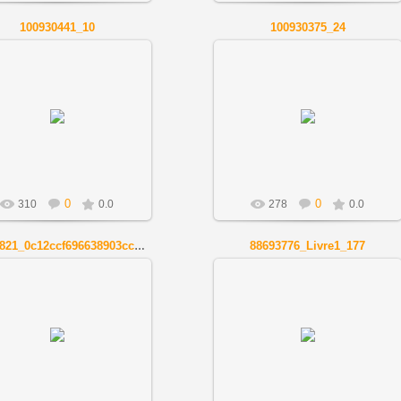
100930441_10
100930375_24
01.12.2018
01.12.2018
Artnov
Artnov
0
0
310
0.0
278
0.0
88693776_Livre1_177
98957821_0c12ccf696638903ccc23230350f624c
01.12.2018
01.12.2018
Artnov
Artnov