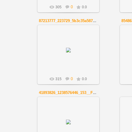
0
305
0.0
87213777_223729_5b3c35a587d48e4bf0725d36c4e7516e_large
01.12.2018
Artnov
0
315
0.0
41893826_1238576446_153__Fedin_Aleksandr__Siren_
01.12.2018
Artnov