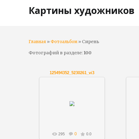
Картины художников
»
» Сирень
Главная
Фотоальбом
Фотографий в разделе
:
100
125494352_5230261_vi3
01.12.2018
Artnov
0
295
0.0