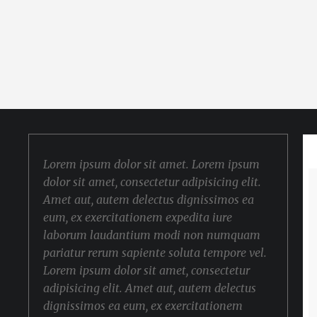
Lorem ipsum dolor sit amet. Lorem ipsum
dolor sit amet, consectetur adipisicing elit.
Amet aut, autem delectus dignissimos ea
eum, ex exercitationem expedita iure
laborum laudantium modi non numquam
pariatur rerum sapiente soluta tempore vel.
Lorem ipsum dolor sit amet, consectetur
adipisicing elit. Amet aut, autem delectus
dignissimos ea eum, ex exercitationem