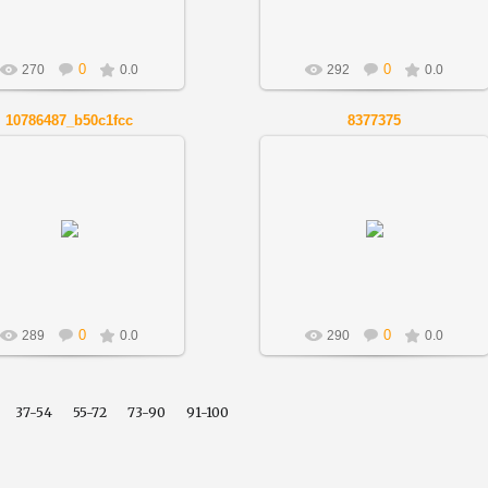
0
0
270
0.0
292
0.0
10786487_b50c1fcc
8377375
01.12.2018
01.12.2018
Artnov
Artnov
0
0
289
0.0
290
0.0
37-54
55-72
73-90
91-100