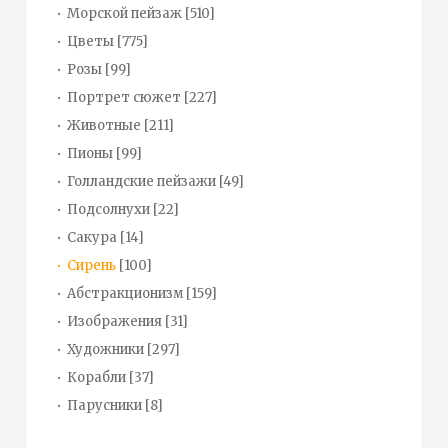
Морской пейзаж
[510]
Цветы
[775]
Розы
[99]
Портрет сюжет
[227]
Животные
[211]
Пионы
[99]
Голландские пейзажи
[49]
Подсолнухи
[22]
Сакура
[14]
Сирень
[100]
Абстракционизм
[159]
Изображения
[31]
Художники
[297]
Корабли
[37]
Парусники
[8]