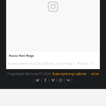
#ucoz #art #logo
A post shared by uCoz (@ucoz_ru) on
Aug 7, 2014 at 7:20am PDT
Copyright MyCorp © 2026
.
—
Конструктор сайтов
uCoz