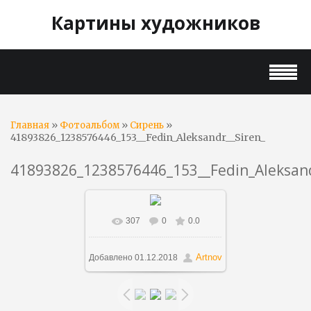
Картины художников
»
»
»
Главная
Фотоальбом
Сирень
41893826_1238576446_153__Fedin_Aleksandr__Siren_
41893826_1238576446_153__Fedin_Aleksand
307
0
0.0
В реальном размере
699x526
/ 156.7Kb
Artnov
Добавлено
01.12.2018